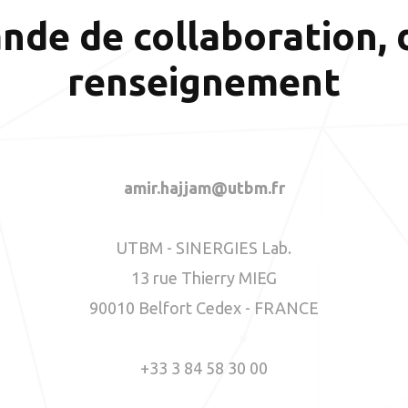
de de collaboration, 
renseignement
amir.hajjam@utbm.fr
UTBM - SINERGIES Lab.
13 rue Thierry MIEG
90010 Belfort Cedex - FRANCE
+33 3 84 58 30 00