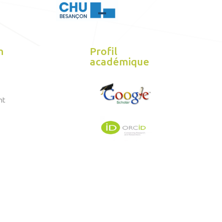
n
Profil
académique
nt