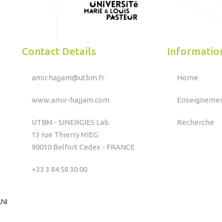
Contact Details
Informatio
amir.hajjam@utbm.fr
Home
www.amir-hajjam.com
Enseigneme
UTBM - SINERGIES Lab.
Recherche
13 rue Thierry MIEG
90010 Belfort Cedex - FRANCE
+33 3 84 58 30 00
NI