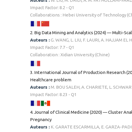
Auteurs :
W. LIU, M. DRIDI, A. M. FATHOLLAHI-FAR
Impact Factor: 8.2 - Q1
Collaborations : Hebei University of Technology (C
2. Big Data Mining and Analytics (2024) — Multi-S
Auteurs :
G. WANG, L. LIU, F. LAURI, A. HAJJAM EL 
Impact Factor: 7.7 - Q1
Collaboration : Xidian University (Chine)
3. International Journal of Production Research 
Healthcare problem
Auteurs :
M. BOU SALEH, A. CHARIETE, L. SCHWAR
Impact Factor: 8.23 - Q1
4. Journal of Clinical Medicine (2020) — Cluster An
Pregnancy
Auteurs :
K. GARATE ESCARMILLA, E. GARZA-PADIL