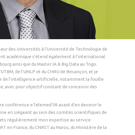
eur des Universités à l'Université de Technologie de
ent académique s'étend également à l'international
bourg ainsi que du Master IA & Big Data au Togo.
 l'UTBM, de l'UMLP et du CHRU de Besançon, et je
e l'intelligence artificielle, notamment la fouille
e, avec pour objectif constant de concevoir des
ière conférence eTelemed’09 avant d'en devenir le
line en siégeant au sein des comités scientifiques de
mets régulièrement mon expertise au service
NRT en France, du CNRST au Maroc, du Ministère de la