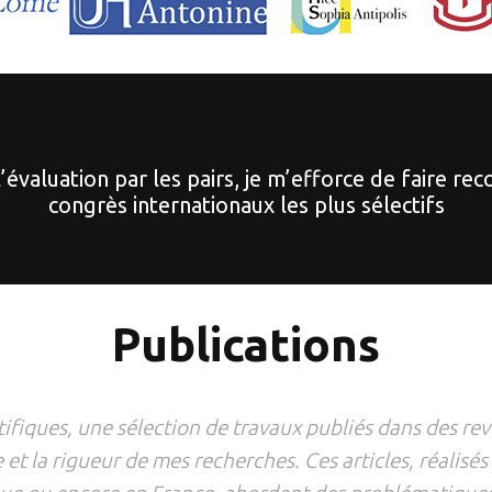
l’évaluation par les pairs, je m’efforce de faire re
congrès internationaux les plus sélectifs
Publications
ifiques, une sélection de travaux publiés dans des re
e et la rigueur de mes recherches. Ces articles, réalis