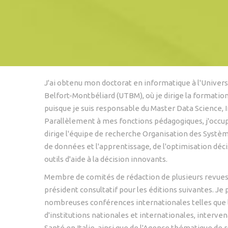
J'ai obtenu mon doctorat en informatique à l'Univers
Belfort-Montbéliard (UTBM), où je dirige la formati
puisque je suis responsable du Master Data Science, 
Parallèlement à mes fonctions pédagogiques, j'occupe
dirige l'équipe de recherche Organisation des Système
de données et l'apprentissage, de l'optimisation déc
outils d'aide à la décision innovants.
Membre de comités de rédaction de plusieurs revues 
président consultatif pour les éditions suivantes. Je
nombreuses conférences internationales telles que l
d'institutions nationales et internationales, interv
Santé en Italie, ainsi que de l'Agence thématique de 