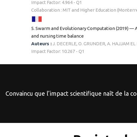
Impact Factor: 4.964 - Q1
Collaboration : MIT and Higher Education (Monterr
5. Swarm and Evolutionary Computation (2019) — A
and nursing time balance
Auteurs :
J. DECERLE, O. GRUNDER, A. HAJJAM EL
Impact Factor: 10.267 - Q1
Convaincu que l’impact scientifique naît de la c