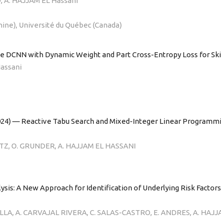
D, A. HAJJAM EL Hassani
hine), Université du Québec (Canada)
cale DCNN with Dynamic Weight and Part Cross-Entropy Loss for Sk
Hassani
(2024) — Reactive Tabu Search and Mixed-Integer Linear Programm
TZ, O. GRUNDER, A. HAJJAM EL HASSANI
alysis: A New Approach for Identification of Underlying Risk Factor
LA, A. CARVAJAL RIVERA, C. SALAS-CASTRO, E. ANDRES, A. HAJ