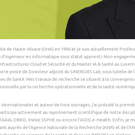
ité de Haute-Alsace (UHA) en 1990 et je suis actuellement Profess
on d'ingénieur en informatique sous statut apprenti. Mon engagem
Infrastructures Cloud et Sécurité et du Master IA & Santé au Luxem
 le poste de Directeur adjoint du SINERGIES Lab, sous tutelle de
s de Santé. Mes travaux de recherche se situent à la convergence d
isionnelle par la recherche opérationnelle et de la santé numériqu
internationales et auteur de trois ouvrages, j'ai présidé la prem
 participe activement au rayonnement scientifique de notre discip
'AAIA, DBKD, IHAW, SSPHE ou encore l'IADIS e-Health. Enfin, je 
enant auprès de l'Agence Nationale de la Recherche (ANR) et de l'A
recherche en sciences de la santé et de la vie (MESRS) en Algérie.