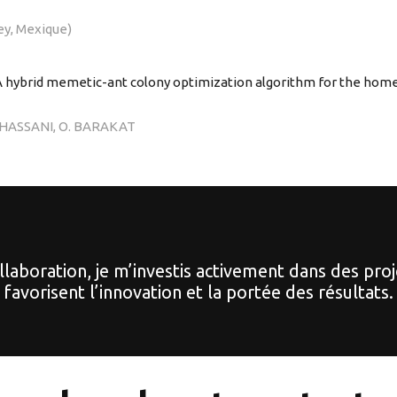
ey, Mexique)
 hybrid memetic-ant colony optimization algorithm for the home
 HASSANI, O. BARAKAT
ollaboration, je m’investis activement dans des pro
favorisent l’innovation et la portée des résultats.