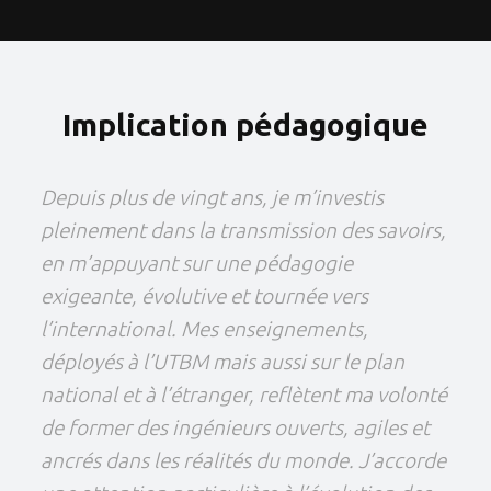
Implication pédagogique
Depuis plus de vingt ans, je m’investis
pleinement dans la transmission des savoirs,
en m’appuyant sur une pédagogie
exigeante, évolutive et tournée vers
l’international. Mes enseignements,
déployés à l’UTBM mais aussi sur le plan
national et à l’étranger, reflètent ma volonté
de former des ingénieurs ouverts, agiles et
ancrés dans les réalités du monde. J’accorde