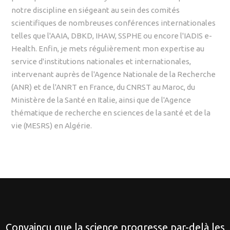
notre discipline en siégeant au sein des comités
scientifiques de nombreuses conférences internationales
telles que l'AAIA, DBKD, IHAW, SSPHE ou encore l'IADIS e-
Health. Enfin, je mets régulièrement mon expertise au
service d'institutions nationales et internationales,
intervenant auprès de l'Agence Nationale de la Recherche
(ANR) et de l'ANRT en France, du CNRST au Maroc, du
Ministère de la Santé en Italie, ainsi que de l'Agence
thématique de recherche en sciences de la santé et de la
vie (MESRS) en Algérie.
Convaincu que la science progresse par-delà les